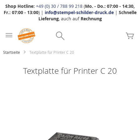
Shop Hotline:
+49 (0) 30 / 788 99 218
(
Mo. - Do.: 07:00 - 14:30,
Fr.: 07:00 - 13:00
) |
info@stempel-schilder-druck.de
|
Schnelle
Lieferung
, auch auf
Rechnung
Zum
Search
Inhalt
Me
springen
Startseite
Textplatte für Printer C 20
Textplatte für Printer C 20
Zum
Ende
der
Bildgalerie
springen