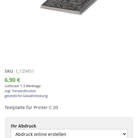
Zum
SKU
t_129451
Anfang
6,90 €
der
Lieferzeit 1-3 Werktage
Bildgalerie
zzgl. Versandkosten
springen
gesetzliche Gewährleistung
Textplatte für Printer C 20
Ihr Abdruck