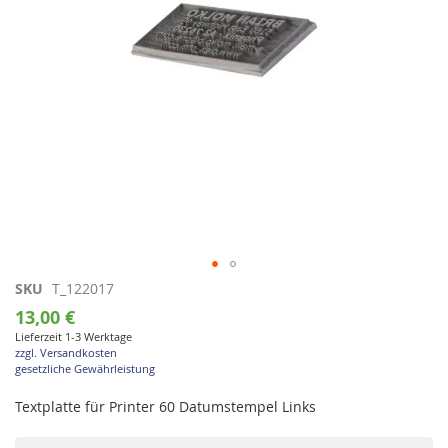
Zum
SKU
T_122017
Anfang
13,00 €
der
Lieferzeit 1-3 Werktage
Bildgalerie
zzgl. Versandkosten
springen
gesetzliche Gewährleistung
Textplatte für Printer 60 Datumstempel Links