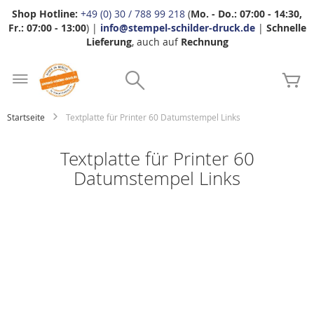
Shop Hotline:
+49 (0) 30 / 788 99 218
(
Mo. - Do.: 07:00 - 14:30,
Fr.: 07:00 - 13:00
) |
info@stempel-schilder-druck.de
|
Schnelle
Lieferung
, auch auf
Rechnung
Zum
Search
Inhalt
Me
springen
Startseite
Textplatte für Printer 60 Datumstempel Links
Textplatte für Printer 60
Datumstempel Links
Zum
Ende
der
Bildgalerie
springen