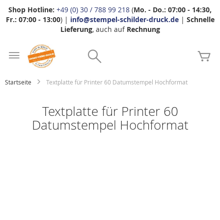
Shop Hotline:
+49 (0) 30 / 788 99 218
(
Mo. - Do.: 07:00 - 14:30,
Fr.: 07:00 - 13:00
) |
info@stempel-schilder-druck.de
|
Schnelle
Lieferung
, auch auf
Rechnung
Zum
Search
Inhalt
Me
springen
Startseite
Textplatte für Printer 60 Datumstempel Hochformat
Textplatte für Printer 60
Datumstempel Hochformat
Zum
Ende
der
Bildgalerie
springen