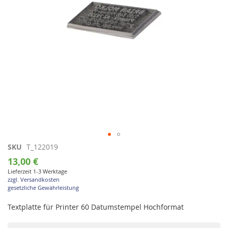
Zum
SKU
T_122019
Anfang
13,00 €
der
Lieferzeit 1-3 Werktage
Bildgalerie
zzgl. Versandkosten
springen
gesetzliche Gewährleistung
Textplatte für Printer 60 Datumstempel Hochformat