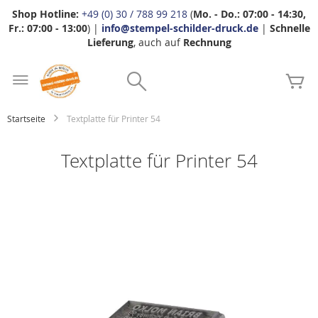
Shop Hotline:
+49 (0) 30 / 788 99 218
(
Mo. - Do.: 07:00 - 14:30,
Fr.: 07:00 - 13:00
) |
info@stempel-schilder-druck.de
|
Schnelle
Lieferung
, auch auf
Rechnung
Zum
Search
Inhalt
Me
springen
Startseite
Textplatte für Printer 54
Textplatte für Printer 54
Zum
Ende
der
Bildgalerie
springen