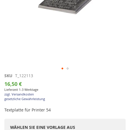
Zum
SKU
T_122113
Anfang
16,50 €
der
Lieferzeit 1-3 Werktage
Bildgalerie
zzgl. Versandkosten
springen
gesetzliche Gewährleistung
Textplatte für Printer 54
WÄHLEN SIE EINE VORLAGE AUS