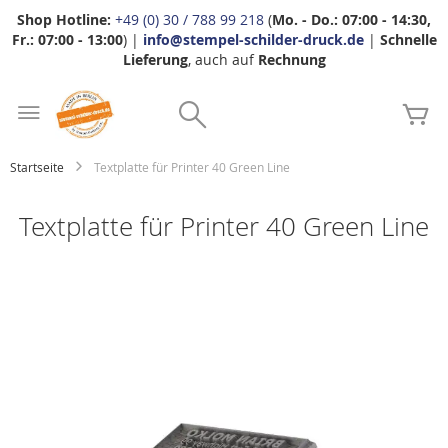
Shop Hotline:
+49 (0) 30 / 788 99 218
(
Mo. - Do.: 07:00 - 14:30,
Fr.: 07:00 - 13:00
) |
info@stempel-schilder-druck.de
|
Schnelle
Lieferung
, auch auf
Rechnung
Zum
Search
Inhalt
Me
springen
Startseite
Textplatte für Printer 40 Green Line
Textplatte für Printer 40 Green Line
Zum
Ende
der
Bildgalerie
springen