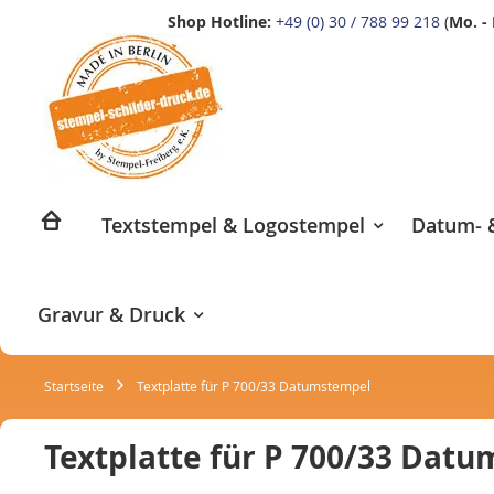
Shop Hotline:
+49 (0) 30 / 788 99 218
(
Mo. - 
Zum
Inhalt
springen
Textstempel & Logostempel
Datum- &
Gravur & Druck
Startseite
Textplatte für P 700/33 Datumstempel
Textplatte für P 700/33 Dat