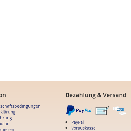
on
Bezahlung & Versand
eschäftsbedingungen
rklärung
ehrung
PayPal
mular
Vorauskasse
ornieren