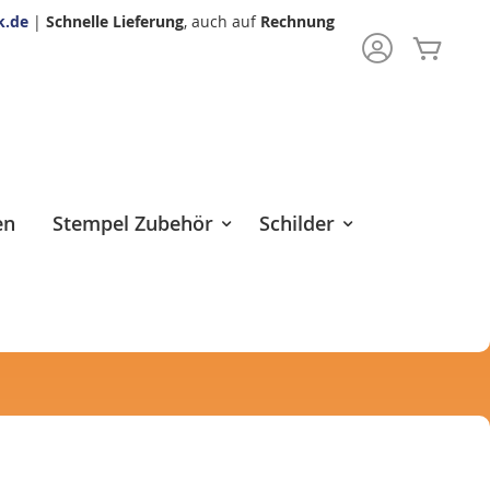
k.de
|
Schnelle Lieferung
, auch auf
Rechnung
Mein 
rch
en
Stempel Zubehör
Schilder