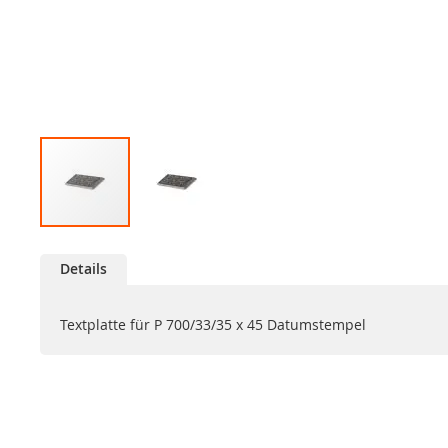
Zum
Anfang
Details
der
Bildgalerie
springen
Textplatte für P 700/33/35 x 45 Datumstempel