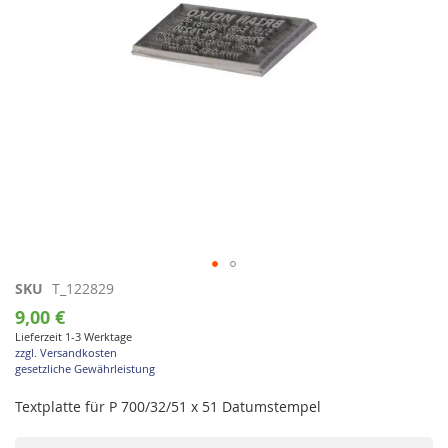
Zum
SKU
T_122829
Anfang
9,00 €
der
Lieferzeit 1-3 Werktage
Bildgalerie
zzgl. Versandkosten
springen
gesetzliche Gewährleistung
Textplatte für P 700/32/51 x 51 Datumstempel