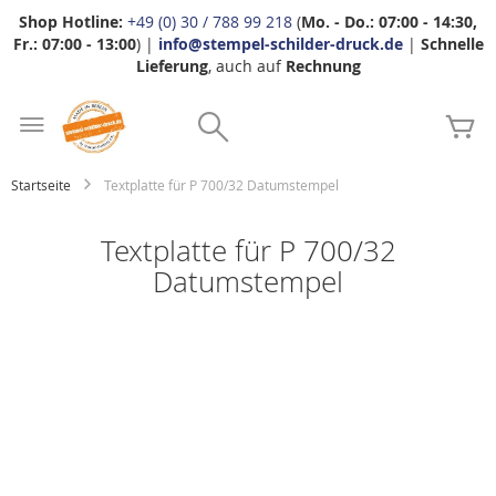
Shop Hotline:
+49 (0) 30 / 788 99 218
(
Mo. - Do.: 07:00 - 14:30,
Fr.: 07:00 - 13:00
) |
info@stempel-schilder-druck.de
|
Schnelle
Lieferung
, auch auf
Rechnung
Zum
Search
Inhalt
Me
springen
Startseite
Textplatte für P 700/32 Datumstempel
Textplatte für P 700/32
Datumstempel
Zum
Ende
der
Bildgalerie
springen