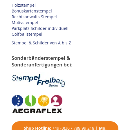
Holzstempel
Bonuskartenstempel
Rechtsanwalts Stempel
Motivstempel
Parkplatz Schilder individuell
Golfballstempel
Stempel & Schilder von A bis Z
Sonderbänderstempel &
Sonderanfertigungen bei:
Shop
Hotline:
+49 (0)30 / 788 99 218
|
Mo.