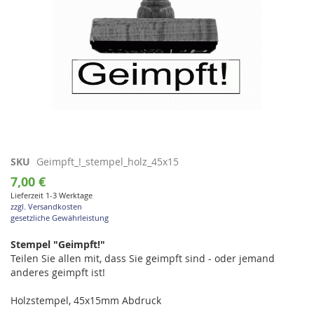
Zum
SKU
Geimpft_!_stempel_holz_45x15
Anfang
7,00 €
der
Lieferzeit 1-3 Werktage
Bildgalerie
zzgl. Versandkosten
springen
gesetzliche Gewährleistung
Stempel "Geimpft!"
Teilen Sie allen mit, dass Sie geimpft sind - oder jemand
anderes geimpft ist!
Holzstempel, 45x15mm Abdruck