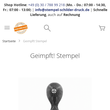
Shop Hotline:
+49 (0) 30 / 788 99 218
(
Mo. - Do.: 07:00 - 14:30,
Fr.: 07:00 - 13:00
) |
info@stempel-schilder-druck.de
|
Schnelle
Lieferung
, auch auf
Rechnung
Zum
Search
Inhalt
Me
springen
Startseite
Geimpft! Stempel
Geimpft! Stempel
Zum
Ende
der
Bildgalerie
springen