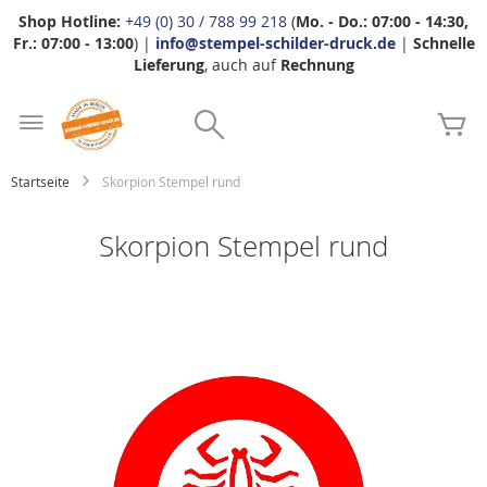
Shop Hotline:
+49 (0) 30 / 788 99 218
(
Mo. - Do.: 07:00 - 14:30,
Fr.: 07:00 - 13:00
) |
info@stempel-schilder-druck.de
|
Schnelle
Lieferung
, auch auf
Rechnung
Zum
Search
Inhalt
Me
springen
Startseite
Skorpion Stempel rund
Skorpion Stempel rund
Zum
Ende
der
Bildgalerie
springen