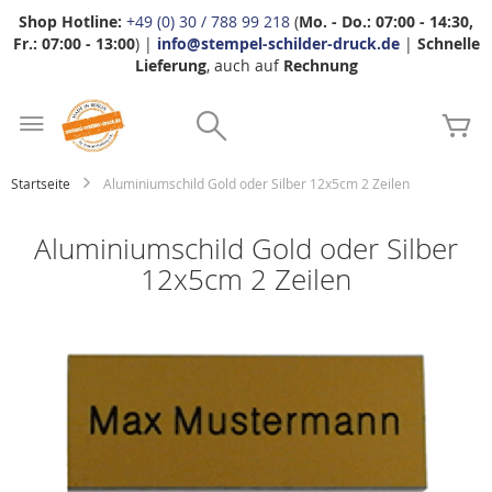
Shop Hotline:
+49 (0) 30 / 788 99 218
(
Mo. - Do.: 07:00 - 14:30,
Fr.: 07:00 - 13:00
) |
info@stempel-schilder-druck.de
|
Schnelle
Lieferung
, auch auf
Rechnung
Zum
Search
Inhalt
Me
springen
Startseite
Aluminiumschild Gold oder Silber 12x5cm 2 Zeilen
Aluminiumschild Gold oder Silber
12x5cm 2 Zeilen
Zum
Ende
der
Bildgalerie
springen