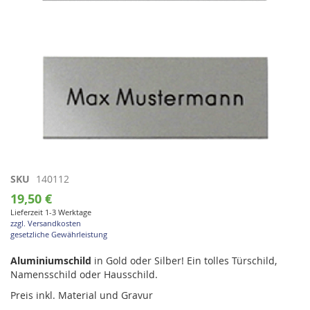
Zum
SKU
140112
Anfang
19,50 €
der
Lieferzeit 1-3 Werktage
Bildgalerie
zzgl. Versandkosten
springen
gesetzliche Gewährleistung
Aluminiumschild
in Gold oder Silber! Ein tolles Türschild,
Namensschild oder Hausschild.
Preis inkl. Material und Gravur