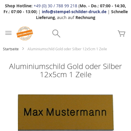
Shop Hotline:
+49 (0) 30 / 788 99 218
(
Mo. - Do.: 07:00 - 14:30,
Fr.: 07:00 - 13:00
) |
info@stempel-schilder-druck.de
|
Schnelle
Lieferung
, auch auf
Rechnung
Zum
Search
Inhalt
Me
springen
Startseite
Aluminiumschild Gold oder Silber 12x5cm 1 Zeile
Aluminiumschild Gold oder Silber
12x5cm 1 Zeile
Zum
Ende
der
Bildgalerie
springen