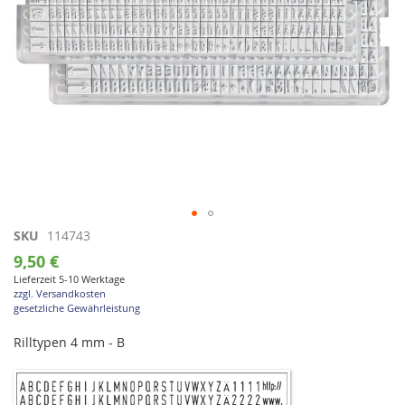
Zum
SKU
114743
Anfang
9,50 €
der
Lieferzeit 5-10 Werktage
Bildgalerie
zzgl. Versandkosten
springen
gesetzliche Gewährleistung
Rilltypen 4 mm - B