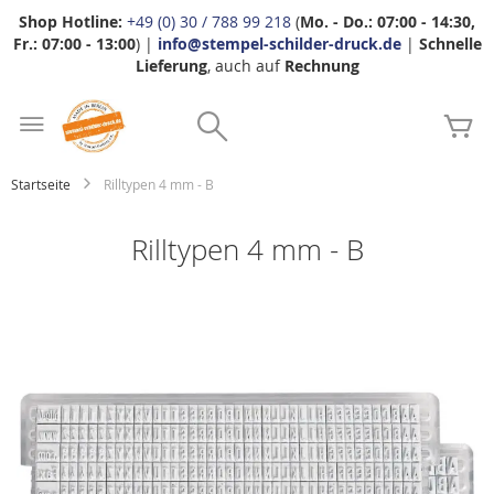
Shop Hotline:
+49 (0) 30 / 788 99 218
(
Mo. - Do.: 07:00 - 14:30,
Fr.: 07:00 - 13:00
) |
info@stempel-schilder-druck.de
|
Schnelle
Lieferung
, auch auf
Rechnung
Zum
Search
Inhalt
Me
springen
Startseite
Rilltypen 4 mm - B
Rilltypen 4 mm - B
Zum
Ende
der
Bildgalerie
springen