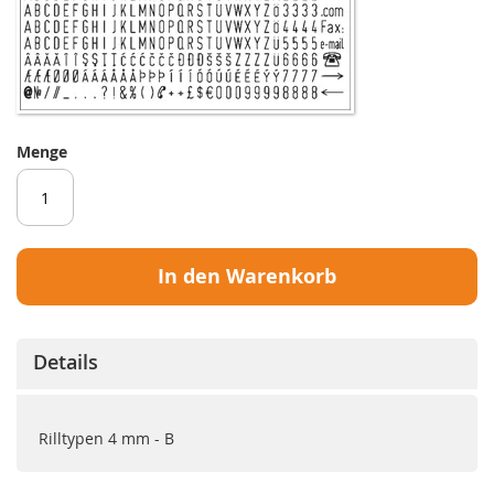
Menge
In den Warenkorb
Details
Rilltypen 4 mm - B