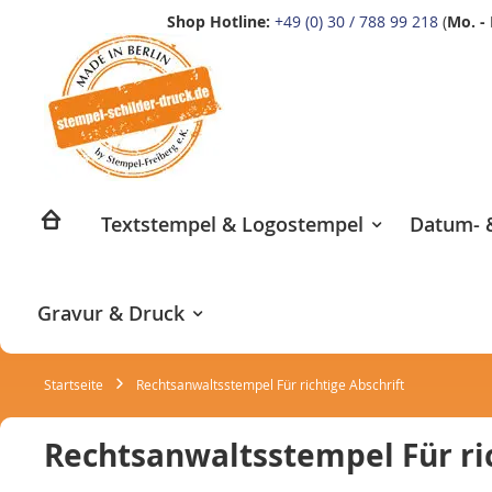
Shop Hotline:
+49 (0) 30 / 788 99 218
(
Mo. - 
Zum
Inhalt
springen
Textstempel & Logostempel
Datum- &
Gravur & Druck
Startseite
Rechtsanwaltsstempel Für richtige Abschrift
Rechtsanwaltsstempel Für ric