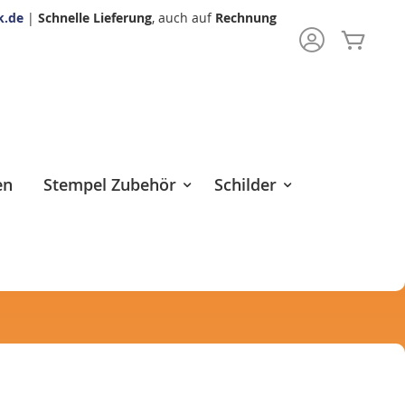
k.de
|
Schnelle Lieferung
, auch auf
Rechnung
Mein 
rch
en
Stempel Zubehör
Schilder