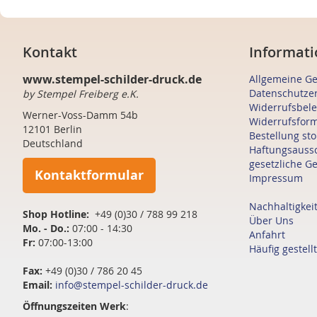
Kontakt
Informati
www.stempel-schilder-druck.de
Allgemeine G
Datenschutze
by Stempel Freiberg e.K.
Widerrufsbel
Werner-Voss-Damm 54b
Widerrufsfor
12101 Berlin
Bestellung st
Deutschland
Haftungsauss
gesetzliche G
Kontaktformular
Impressum
Nachhaltigkei
Shop Hotline:
+49 (0)30 / 788 99 218
Über Uns
Mo. - Do.:
07:00 - 14:30
Anfahrt
Fr:
07:00-13:00
Häufig gestell
Fax:
+49 (0)30 / 786 20 45
Email:
info@stempel-schilder-druck.de
Öffnungszeiten
Werk
: