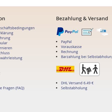
on
Bezahlung & Versand
eschäftsbedingungen
rklärung
ehrung
PayPal
mular
Vorauskasse
ornieren
Rechnung
chluss
Barzahlung bei Selbstabholun
ewährleistung
t
DHL Versand 6.49 €
te Fragen (FAQ)
Selbstabholung