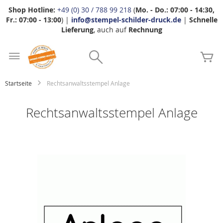
Shop Hotline:
+49 (0) 30 / 788 99 218
(
Mo. - Do.: 07:00 - 14:30,
Fr.: 07:00 - 13:00
) |
info@stempel-schilder-druck.de
|
Schnelle
Lieferung
, auch auf
Rechnung
Zum
Search
Inhalt
Me
springen
Startseite
Rechtsanwaltsstempel Anlage
Rechtsanwaltsstempel Anlage
Zum
Ende
der
Bildgalerie
springen