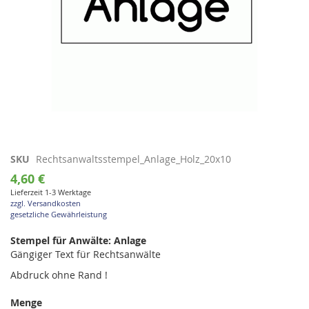
Zum
SKU
Rechtsanwaltsstempel_Anlage_Holz_20x10
Anfang
4,60 €
der
Lieferzeit 1-3 Werktage
Bildgalerie
zzgl. Versandkosten
springen
gesetzliche Gewährleistung
Stempel für Anwälte: Anlage
Gängiger Text für Rechtsanwälte
Abdruck ohne Rand !
Menge