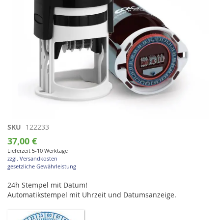
Zum
SKU
122233
Anfang
37,00 €
der
Lieferzeit 5-10 Werktage
Bildgalerie
zzgl. Versandkosten
springen
gesetzliche Gewährleistung
24h Stempel mit Datum!
Automatikstempel mit Uhrzeit und Datumsanzeige.