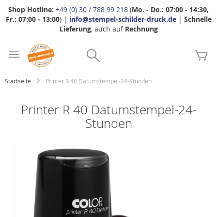
Shop Hotline:
+49 (0) 30 / 788 99 218
(
Mo. - Do.: 07:00 - 14:30,
Fr.: 07:00 - 13:00
) |
info@stempel-schilder-druck.de
|
Schnelle
Lieferung
, auch auf
Rechnung
Zum
Search
Inhalt
Me
springen
Startseite
Printer R 40 Datumstempel-24-Stunden
Printer R 40 Datumstempel-24-
Stunden
Zum
Ende
der
Bildgalerie
springen