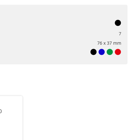
7
76 x 37 mm
0