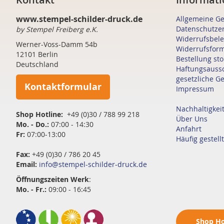
www.stempel-schilder-druck.de
Allgemeine G
Datenschutze
by Stempel Freiberg e.K.
Widerrufsbel
Werner-Voss-Damm 54b
Widerrufsfor
12101 Berlin
Bestellung st
Deutschland
Haftungsauss
gesetzliche G
Kontaktformular
Impressum
Nachhaltigkei
Shop Hotline:
+49 (0)30 / 788 99 218
Über Uns
Mo. - Do.:
07:00 - 14:30
Anfahrt
Fr:
07:00-13:00
Häufig gestell
Fax:
+49 (0)30 / 786 20 45
Email:
info@stempel-schilder-druck.de
Öffnungszeiten
Werk
:
Mo. - Fr.:
09:00 - 16:45
Shop
Ho