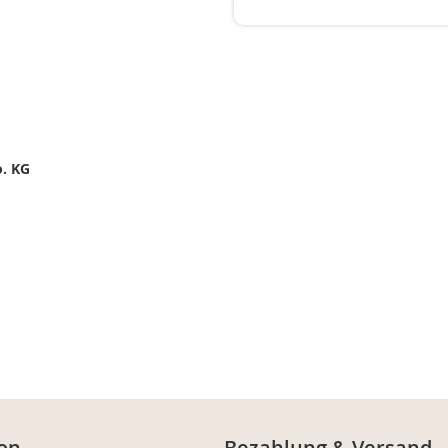
. KG
on
Bezahlung & Versand