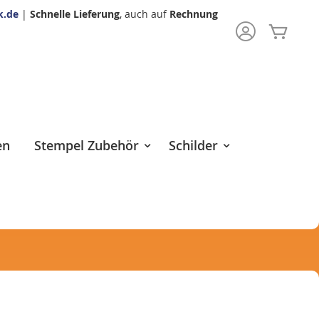
k.de
|
Schnelle Lieferung
, auch auf
Rechnung
Mein 
rch
en
Stempel Zubehör
Schilder