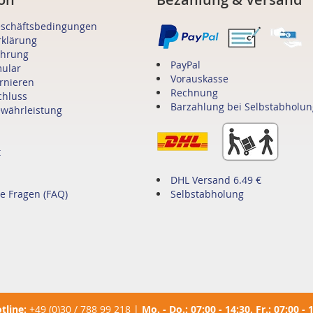
eschäftsbedingungen
rklärung
ehrung
PayPal
mular
Vorauskasse
ornieren
Rechnung
chluss
Barzahlung bei Selbstabholun
ewährleistung
t
DHL Versand 6.49 €
te Fragen (FAQ)
Selbstabholung
tline:
+49 (0)30 / 788 99 218
|
Mo. - Do.: 07:00 - 14:30, Fr.: 07:00 - 