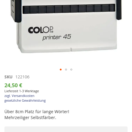
Zum
SKU
122106
Anfang
24,50 €
der
Lieferzeit 1-3 Werktage
Bildgalerie
zzgl. Versandkosten
springen
gesetzliche Gewährleistung
Über 8cm Platz für lange Wörter!
Mehrzeiliger Selbstfärber.