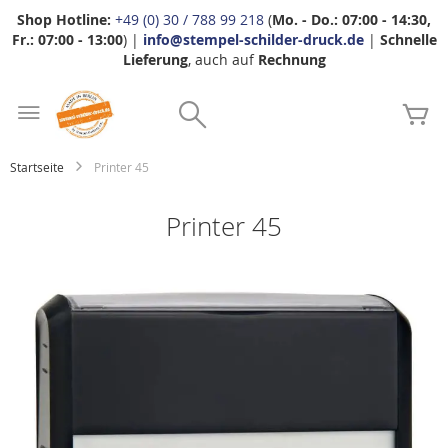
Shop Hotline:
+49 (0) 30 / 788 99 218
(
Mo. - Do.: 07:00 - 14:30,
Fr.: 07:00 - 13:00
) |
info@stempel-schilder-druck.de
|
Schnelle
Lieferung
, auch auf
Rechnung
Zum
Search
Inhalt
Me
springen
Startseite
Printer 45
Printer 45
Zum
Ende
der
Bildgalerie
springen