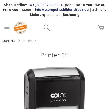
Shop Hotline:
+49 (0) 30 / 788 99 218
(
Mo. - Do.: 07:00 - 14:30,
Fr.: 07:00 - 13:00
) |
info@stempel-schilder-druck.de
|
Schnelle
Lieferung
, auch auf
Rechnung
Zum
Search
Inhalt
Me
springen
Startseite
Printer 35
Printer 35
Zum
Ende
der
Bildgalerie
springen