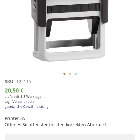
Zum
SKU
122115
Anfang
20,50 €
der
Lieferzeit 1-3 Werktage
Bildgalerie
zzgl. Versandkosten
springen
gesetzliche Gewährleistung
Printer 35
Offenes Sichtfenster für den korrekten Abdruck!