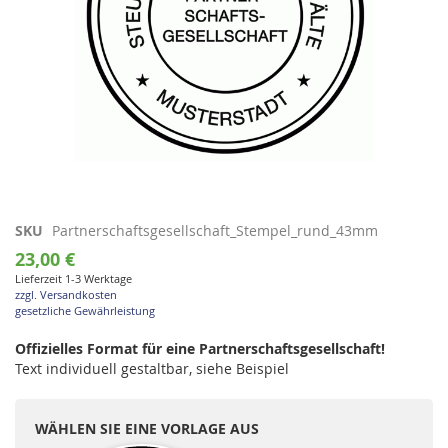
Zum
SKU
Partnerschaftsgesellschaft_Stempel_rund_43mm
Anfang
23,00 €
der
Lieferzeit 1-3 Werktage
Bildgalerie
zzgl. Versandkosten
springen
gesetzliche Gewährleistung
Offizielles Format für eine Partnerschaftsgesellschaft!
Text individuell gestaltbar, siehe Beispiel
WÄHLEN SIE EINE VORLAGE AUS