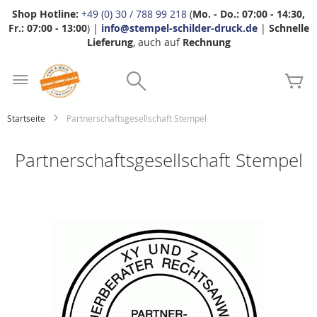
Shop Hotline:
+49 (0) 30 / 788 99 218
(
Mo. - Do.: 07:00 - 14:30,
Fr.: 07:00 - 13:00
) |
info@stempel-schilder-druck.de
|
Schnelle
Lieferung
, auch auf
Rechnung
Zum
Search
Inhalt
Me
springen
Startseite
Partnerschaftsgesellschaft Stempel
Partnerschaftsgesellschaft Stempel
Zum
Ende
der
Bildgalerie
springen