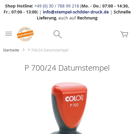
Shop Hotline:
+49 (0) 30 / 788 99 218
(
Mo. - Do.: 07:00 - 14:30,
Fr.: 07:00 - 13:00
) |
info@stempel-schilder-druck.de
|
Schnelle
Lieferung
, auch auf
Rechnung
Zum
Search
Inhalt
Me
springen
Startseite
P 700/24 Datumstempel
P 700/24 Datumstempel
Zum
Ende
der
Bildgalerie
springen