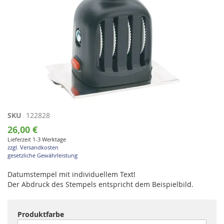
Zum
SKU
122828
Anfang
26,00 €
der
Lieferzeit 1-3 Werktage
Bildgalerie
zzgl. Versandkosten
springen
gesetzliche Gewährleistung
Datumstempel mit individuellem Text!
Der Abdruck des Stempels entspricht dem Beispielbild.
Produktfarbe