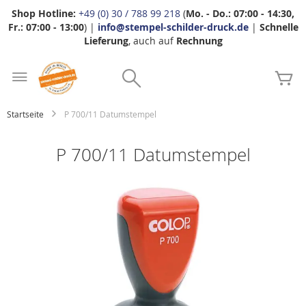
Shop Hotline:
+49 (0) 30 / 788 99 218
(
Mo. - Do.: 07:00 - 14:30,
Fr.: 07:00 - 13:00
) |
info@stempel-schilder-druck.de
|
Schnelle
Lieferung
, auch auf
Rechnung
Zum
Search
Inhalt
Me
springen
Startseite
P 700/11 Datumstempel
P 700/11 Datumstempel
Zum
Ende
der
Bildgalerie
springen