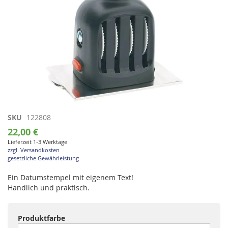
Zum
SKU
122808
Anfang
22,00 €
der
Lieferzeit 1-3 Werktage
Bildgalerie
zzgl. Versandkosten
springen
gesetzliche Gewährleistung
Ein Datumstempel mit eigenem Text!
Handlich und praktisch.
Produktfarbe