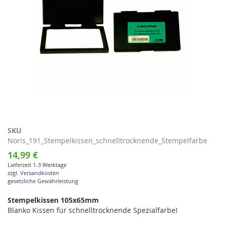
Zum
SKU
Anfang
Noris_191_Stempelkissen_schnelltrocknende_Stempelfarbe
der
14,99 €
Bildgalerie
Lieferzeit 1-3 Werktage
springen
zzgl. Versandkosten
gesetzliche Gewährleistung
Stempelkissen 105x65mm
Blanko Kissen für schnelltrocknende Spezialfarbe!