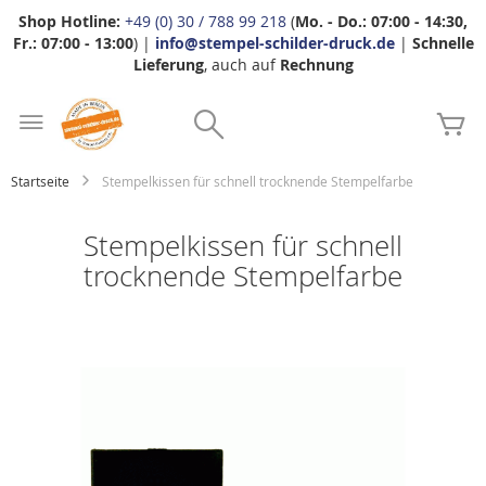
Shop Hotline:
+49 (0) 30 / 788 99 218
(
Mo. - Do.: 07:00 - 14:30,
Fr.: 07:00 - 13:00
) |
info@stempel-schilder-druck.de
|
Schnelle
Lieferung
, auch auf
Rechnung
Zum
Search
Inhalt
Me
springen
Startseite
Stempelkissen für schnell trocknende Stempelfarbe
Stempelkissen für schnell
trocknende Stempelfarbe
Zum
Ende
der
Bildgalerie
springen