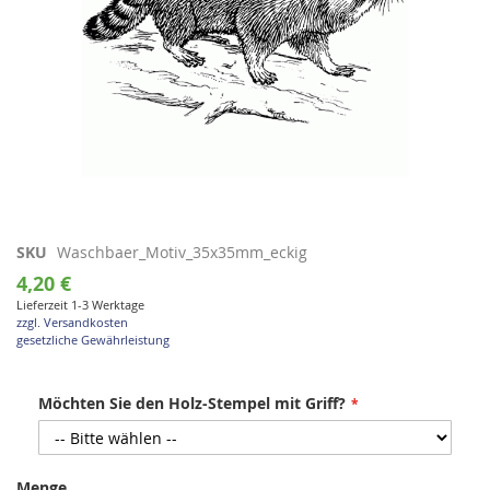
Zum
SKU
Waschbaer_Motiv_35x35mm_eckig
Anfang
4,20 €
der
Lieferzeit 1-3 Werktage
Bildgalerie
zzgl. Versandkosten
springen
gesetzliche Gewährleistung
Möchten Sie den Holz-Stempel mit Griff?
Menge