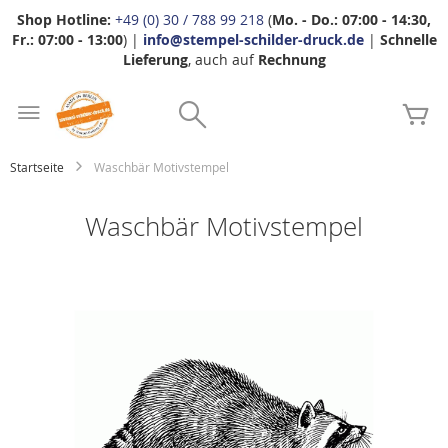
Shop Hotline:
+49 (0) 30 / 788 99 218
(
Mo. - Do.: 07:00 - 14:30,
Fr.: 07:00 - 13:00
) |
info@stempel-schilder-druck.de
|
Schnelle
Lieferung
, auch auf
Rechnung
Zum
Search
Inhalt
Me
springen
Startseite
Waschbär Motivstempel
Waschbär Motivstempel
Zum
Ende
der
Bildgalerie
springen