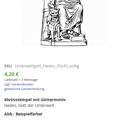
Zum
SKU
Unterweltgott_Hades_35x35_eckig
Anfang
4,20 €
der
Lieferzeit 1-3 Werktage
Bildgalerie
zzgl. Versandkosten
springen
gesetzliche Gewährleistung
Motivstempel mit Göttermotiv:
Hades, Gott der Unterwelt.
Abb.: Beispielfarbe!