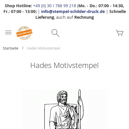
Shop Hotline:
+49 (0) 30 / 788 99 218
(
Mo. - Do.: 07:00 - 14:30,
Fr.: 07:00 - 13:00
) |
info@stempel-schilder-druck.de
|
Schnelle
Lieferung
, auch auf
Rechnung
Zum
Search
Inhalt
Me
springen
Startseite
Hades Motivstempel
Hades Motivstempel
Zum
Ende
der
Bildgalerie
springen