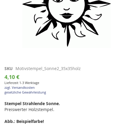
Zum
SKU
Motivstempel_Sonne2_35x35holz
Anfang
4,10 €
der
Lieferzeit 1-3 Werktage
Bildgalerie
zzgl. Versandkosten
springen
gesetzliche Gewährleistung
Stempel Strahlende Sonne.
Preiswerter Holzstempel.
Abb.: Beispielfarbe!