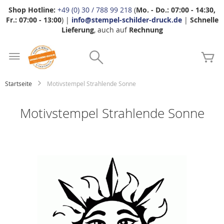
Shop Hotline:
+49 (0) 30 / 788 99 218
(
Mo. - Do.: 07:00 - 14:30,
Fr.: 07:00 - 13:00
) |
info@stempel-schilder-druck.de
|
Schnelle
Lieferung
, auch auf
Rechnung
Zum
Search
Inhalt
Me
springen
Startseite
Motivstempel Strahlende Sonne
Motivstempel Strahlende Sonne
Zum
Ende
der
Bildgalerie
springen