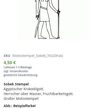
Zum
SKU
Motivstempel_Sobek_35x20holz
Anfang
4,50 €
der
Lieferzeit 1-3 Werktage
Bildgalerie
zzgl. Versandkosten
springen
gesetzliche Gewährleistung
Sobek Stempel
Ägyptischer Krokodilgott.
Herrscher über Wasser, Fruchtbarkeitsgott.
Großer Motivstempel!
Abb.: Beispielfarbe!