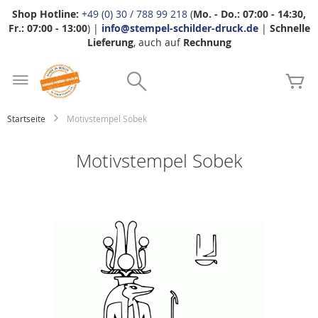
Shop Hotline:
+49 (0) 30 / 788 99 218
(
Mo. - Do.: 07:00 - 14:30,
Fr.: 07:00 - 13:00
) |
info@stempel-schilder-druck.de
|
Schnelle
Lieferung
, auch auf
Rechnung
Zum
Search
Inhalt
Me
springen
Startseite
Motivstempel Sobek
Motivstempel Sobek
Zum
Ende
der
Bildgalerie
springen