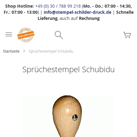
Shop Hotline:
+49 (0) 30 / 788 99 218
(
Mo. - Do.: 07:00 - 14:30,
Fr.: 07:00 - 13:00
) |
info@stempel-schilder-druck.de
|
Schnelle
Lieferung
, auch auf
Rechnung
Zum
Search
Inhalt
Me
springen
Startseite
Sprüchestempel Schubidu
Sprüchestempel Schubidu
Zum
Ende
der
Bildgalerie
springen