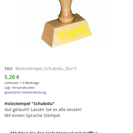
Zum
SKU
Motivstempel_Schubidu_35x15
Anfang
5,20 €
der
Lieferzeit 1-3 Werktage
Bildgalerie
zzgl. Versandkosten
springen
gesetzliche Gewährleistung
Holzstempel "Schubidu"
Gut gelaunt? Lassen Sie es alle wissen!
Mit einem Sprüche Stempel.