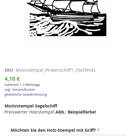
Zum
SKU
Motivstempel_Piratenschiff1_35x35holz
Anfang
4,10 €
der
Lieferzeit 1-3 Werktage
Bildgalerie
zzgl. Versandkosten
springen
gesetzliche Gewährleistung
Motivstempel Segelschiff
Preiswerter Holzstempel.
Abb.: Beispielfarbe!
Möchten Sie den Holz-Stempel mit Griff?