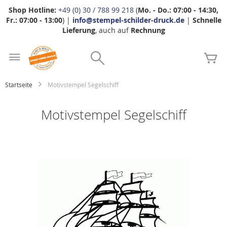
Shop Hotline:
+49 (0) 30 / 788 99 218
(
Mo. - Do.: 07:00 - 14:30,
Fr.: 07:00 - 13:00
) |
info@stempel-schilder-druck.de
|
Schnelle
Lieferung
, auch auf
Rechnung
Zum
Search
Inhalt
Me
springen
Startseite
Motivstempel Segelschiff
Motivstempel Segelschiff
Zum
Ende
der
Bildgalerie
springen