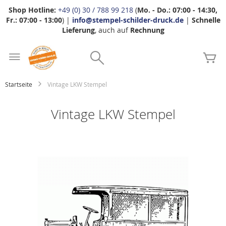
Shop Hotline:
+49 (0) 30 / 788 99 218
(
Mo. - Do.: 07:00 - 14:30,
Fr.: 07:00 - 13:00
) |
info@stempel-schilder-druck.de
|
Schnelle
Lieferung
, auch auf
Rechnung
Zum
Search
Inhalt
Me
springen
Startseite
Vintage LKW Stempel
Vintage LKW Stempel
Zum
Ende
der
Bildgalerie
springen