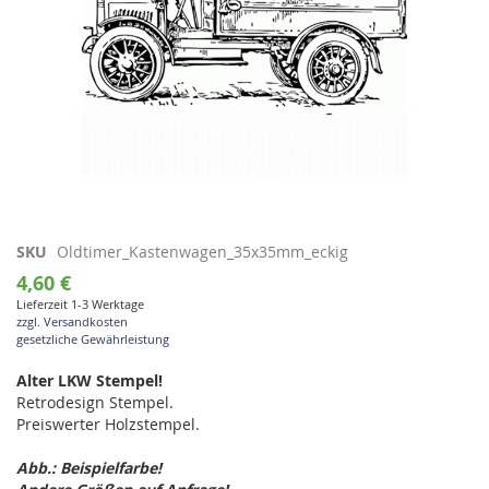
Zum
SKU
Oldtimer_Kastenwagen_35x35mm_eckig
Anfang
4,60 €
der
Lieferzeit 1-3 Werktage
Bildgalerie
zzgl. Versandkosten
springen
gesetzliche Gewährleistung
Alter LKW Stempel!
Retrodesign Stempel.
Preiswerter Holzstempel.
Abb.: Beispielfarbe!