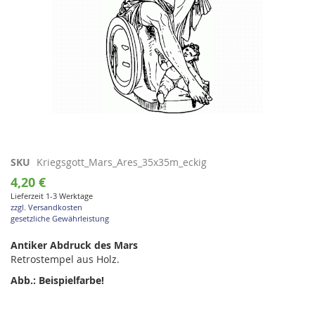
Zum
SKU
Kriegsgott_Mars_Ares_35x35m_eckig
Anfang
4,20 €
der
Lieferzeit 1-3 Werktage
Bildgalerie
zzgl. Versandkosten
springen
gesetzliche Gewährleistung
Antiker Abdruck des Mars
Retrostempel aus Holz.
Abb.: Beispielfarbe!