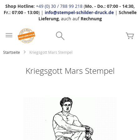
Shop Hotline:
+49 (0) 30 / 788 99 218
(
Mo. - Do.: 07:00 - 14:30,
Fr.: 07:00 - 13:00
) |
info@stempel-schilder-druck.de
|
Schnelle
Lieferung
, auch auf
Rechnung
Zum
Search
Inhalt
Me
springen
Startseite
Kriegsgott Mars Stempel
Kriegsgott Mars Stempel
Zum
Ende
der
Bildgalerie
springen