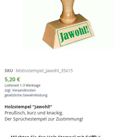
Zum
SKU
Motivstempel_Jawohl_35x15
Anfang
5,20 €
der
Lieferzeit 1-3 Werktage
Bildgalerie
zzgl. Versandkosten
springen
gesetzliche Gewährleistung
Holzstempel "Jawohl!"
Preußisch, kurz und knackig.
Der Sprüchestempel zur Zustimmung!