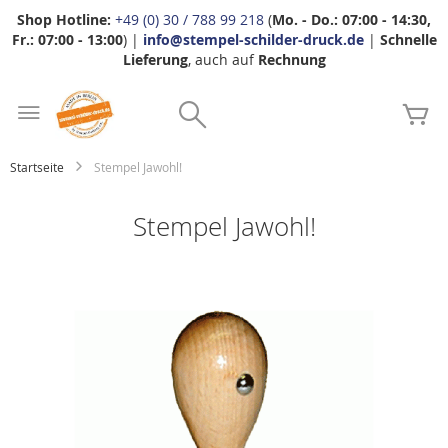
Shop Hotline:
+49 (0) 30 / 788 99 218
(
Mo. - Do.: 07:00 - 14:30,
Fr.: 07:00 - 13:00
) |
info@stempel-schilder-druck.de
|
Schnelle
Lieferung
, auch auf
Rechnung
Zum
Search
Inhalt
Me
springen
Startseite
Stempel Jawohl!
Stempel Jawohl!
Zum
Ende
der
Bildgalerie
springen