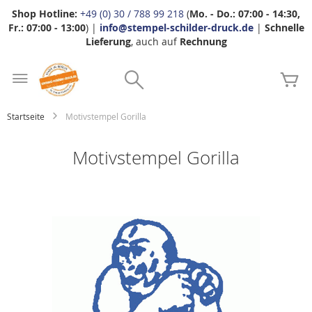
Shop Hotline:
+49 (0) 30 / 788 99 218
(
Mo. - Do.: 07:00 - 14:30,
Fr.: 07:00 - 13:00
) |
info@stempel-schilder-druck.de
|
Schnelle
Lieferung
, auch auf
Rechnung
Zum
Search
Inhalt
Me
springen
Startseite
Motivstempel Gorilla
Motivstempel Gorilla
Zum
Ende
der
Bildgalerie
springen