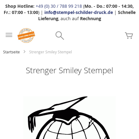
Shop Hotline:
+49 (0) 30 / 788 99 218
(
Mo. - Do.: 07:00 - 14:30,
Fr.: 07:00 - 13:00
) |
info@stempel-schilder-druck.de
|
Schnelle
Lieferung
, auch auf
Rechnung
Zum
Search
Inhalt
Me
springen
Startseite
Strenger Smiley Stempel
Strenger Smiley Stempel
Zum
Ende
der
Bildgalerie
springen