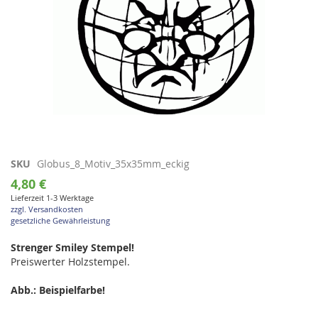
Zum
SKU
Globus_8_Motiv_35x35mm_eckig
Anfang
4,80 €
der
Lieferzeit 1-3 Werktage
Bildgalerie
zzgl. Versandkosten
springen
gesetzliche Gewährleistung
Strenger Smiley Stempel!
Preiswerter Holzstempel.
Abb.: Beispielfarbe!