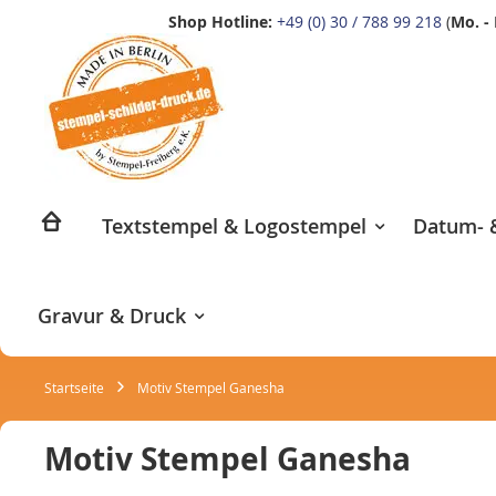
Shop Hotline:
+49 (0) 30 / 788 99 218
(
Mo. - 
Zum
Inhalt
springen
Textstempel & Logostempel
Datum- &
Gravur & Druck
Startseite
Motiv Stempel Ganesha
Motiv Stempel Ganesha