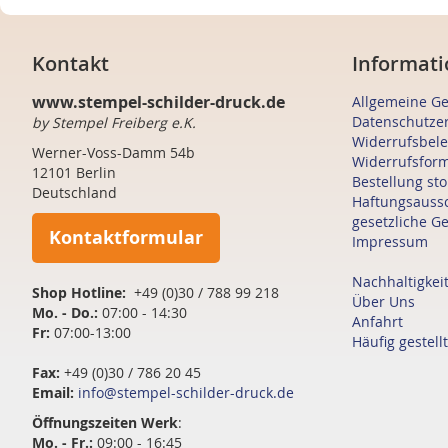
Kontakt
Informati
www.stempel-schilder-druck.de
Allgemeine G
Datenschutze
by Stempel Freiberg e.K.
Widerrufsbel
Werner-Voss-Damm 54b
Widerrufsfor
12101 Berlin
Bestellung st
Deutschland
Haftungsauss
gesetzliche G
Kontaktformular
Impressum
Nachhaltigkei
Shop Hotline:
+49 (0)30 / 788 99 218
Über Uns
Mo. - Do.:
07:00 - 14:30
Anfahrt
Fr:
07:00-13:00
Häufig gestell
Fax:
+49 (0)30 / 786 20 45
Email:
info@stempel-schilder-druck.de
Öffnungszeiten
Werk
:
Mo. - Fr.:
09:00 - 16:45