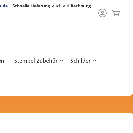
k.de
|
Schnelle Lieferung
, auch auf
Rechnung
Mein 
rch
en
Stempel Zubehör
Schilder