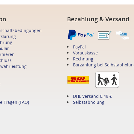
on
Bezahlung & Versand
eschäftsbedingungen
rklärung
ehrung
PayPal
mular
Vorauskasse
ornieren
Rechnung
chluss
Barzahlung bei Selbstabholun
ewährleistung
t
DHL Versand 6.49 €
te Fragen (FAQ)
Selbstabholung