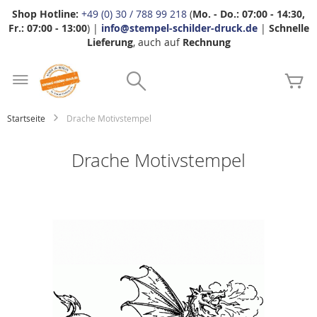
Shop Hotline:
+49 (0) 30 / 788 99 218
(
Mo. - Do.: 07:00 - 14:30,
Fr.: 07:00 - 13:00
) |
info@stempel-schilder-druck.de
|
Schnelle
Lieferung
, auch auf
Rechnung
Zum
Search
Inhalt
Me
springen
Startseite
Drache Motivstempel
Drache Motivstempel
Zum
Ende
der
Bildgalerie
springen