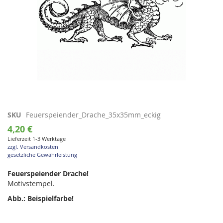
Zum
SKU
Feuerspeiender_Drache_35x35mm_eckig
Anfang
4,20 €
der
Lieferzeit 1-3 Werktage
Bildgalerie
zzgl. Versandkosten
springen
gesetzliche Gewährleistung
Feuerspeiender Drache!
Motivstempel.
Abb.: Beispielfarbe!