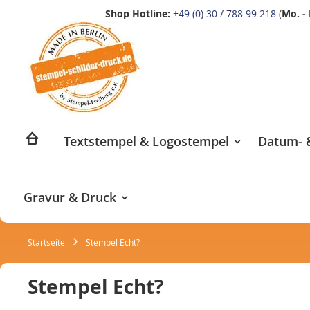
Shop Hotline:
+49 (0) 30 / 788 99 218
(
Mo. - 
Zum
Inhalt
springen
Textstempel & Logostempel
Datum- &
Gravur & Druck
Startseite
Stempel Echt?
Stempel Echt?