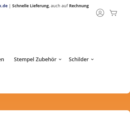
k.de
|
Schnelle Lieferung
, auch auf
Rechnung
Mein 
rch
en
Stempel Zubehör
Schilder