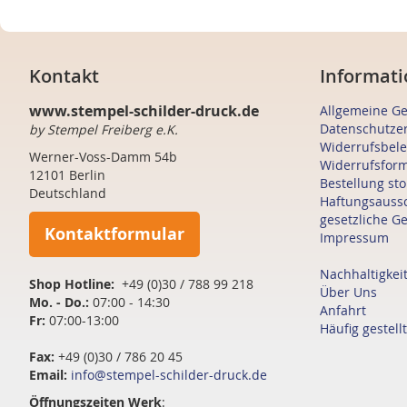
Kontakt
Informati
www.stempel-schilder-druck.de
Allgemeine G
Datenschutze
by Stempel Freiberg e.K.
Widerrufsbel
Werner-Voss-Damm 54b
Widerrufsfor
12101 Berlin
Bestellung st
Deutschland
Haftungsauss
gesetzliche G
Kontaktformular
Impressum
Nachhaltigkei
Shop Hotline:
+49 (0)30 / 788 99 218
Über Uns
Mo. - Do.:
07:00 - 14:30
Anfahrt
Fr:
07:00-13:00
Häufig gestell
Fax:
+49 (0)30 / 786 20 45
Email:
info@stempel-schilder-druck.de
Öffnungszeiten
Werk
: