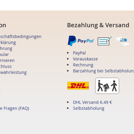
on
Bezahlung & Versand
eschäftsbedingungen
rklärung
ehrung
PayPal
mular
Vorauskasse
ornieren
Rechnung
chluss
Barzahlung bei Selbstabholun
ewährleistung
t
DHL Versand 6.49 €
te Fragen (FAQ)
Selbstabholung