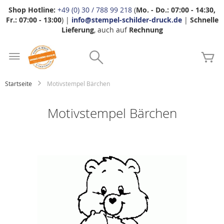
Shop Hotline:
+49 (0) 30 / 788 99 218
(
Mo. - Do.: 07:00 - 14:30,
Fr.: 07:00 - 13:00
) |
info@stempel-schilder-druck.de
|
Schnelle
Lieferung
, auch auf
Rechnung
Zum
Search
Inhalt
Me
springen
Startseite
Motivstempel Bärchen
Motivstempel Bärchen
Zum
Ende
der
Bildgalerie
springen