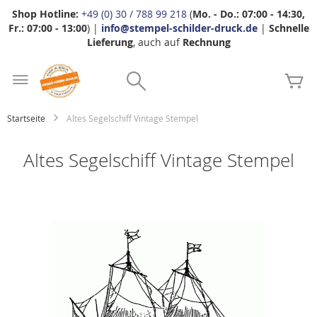
Shop Hotline:
+49 (0) 30 / 788 99 218
(
Mo. - Do.: 07:00 - 14:30,
Fr.: 07:00 - 13:00
) |
info@stempel-schilder-druck.de
|
Schnelle
Lieferung
, auch auf
Rechnung
Zum
Search
Inhalt
Me
springen
Startseite
Altes Segelschiff Vintage Stempel
Altes Segelschiff Vintage Stempel
Zum
Ende
der
Bildgalerie
springen