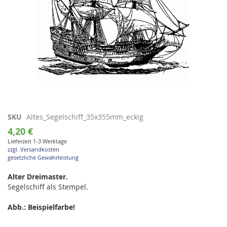
Zum
SKU
Altes_Segelschiff_35x355mm_eckig
Anfang
4,20 €
der
Lieferzeit 1-3 Werktage
Bildgalerie
zzgl. Versandkosten
springen
gesetzliche Gewährleistung
Alter Dreimaster.
Segelschiff als Stempel.
Abb.: Beispielfarbe!