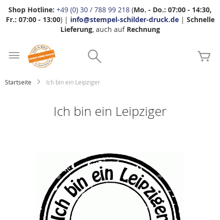
Shop Hotline:
+49 (0) 30 / 788 99 218
(
Mo. - Do.: 07:00 - 14:30,
Fr.: 07:00 - 13:00
) |
info@stempel-schilder-druck.de
|
Schnelle
Lieferung
, auch auf
Rechnung
Zum
Search
Inhalt
Me
springen
Startseite
Ich bin ein Leipziger
Ich bin ein Leipziger
Zum
Ende
der
Bildgalerie
springen