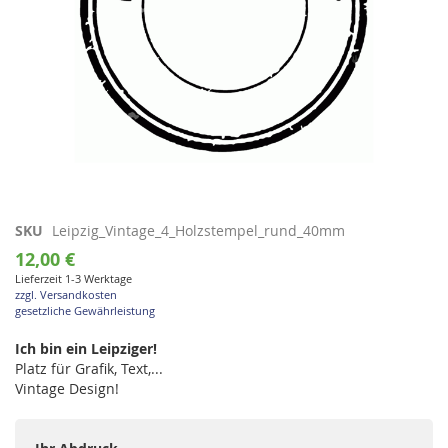
Zum
SKU
Leipzig_Vintage_4_Holzstempel_rund_40mm
Anfang
12,00 €
der
Lieferzeit 1-3 Werktage
Bildgalerie
zzgl. Versandkosten
springen
gesetzliche Gewährleistung
Ich bin ein Leipziger!
Platz für Grafik, Text,...
Vintage Design!