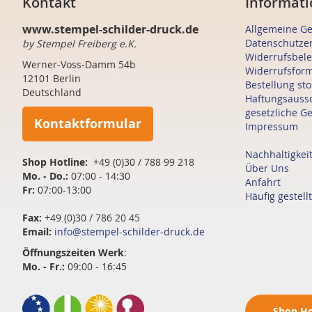
Kontakt
Informati
www.stempel-schilder-druck.de
Allgemeine G
Datenschutze
by Stempel Freiberg e.K.
Widerrufsbel
Werner-Voss-Damm 54b
Widerrufsfor
12101 Berlin
Bestellung st
Deutschland
Haftungsauss
gesetzliche G
Kontaktformular
Impressum
Nachhaltigkei
Shop Hotline:
+49 (0)30 / 788 99 218
Über Uns
Mo. - Do.:
07:00 - 14:30
Anfahrt
Fr:
07:00-13:00
Häufig gestell
Fax:
+49 (0)30 / 786 20 45
Email:
info@stempel-schilder-druck.de
Öffnungszeiten
Werk
:
Mo. - Fr.:
09:00 - 16:45
Shop
Ho