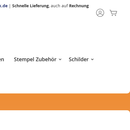
k.de
|
Schnelle Lieferung
, auch auf
Rechnung
Mein 
rch
en
Stempel Zubehör
Schilder