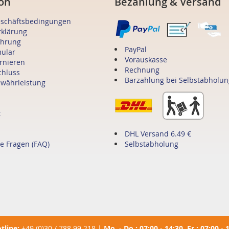
on
Bezahlung & Versand
eschäftsbedingungen
rklärung
ehrung
PayPal
mular
Vorauskasse
ornieren
Rechnung
chluss
Barzahlung bei Selbstabholun
ewährleistung
t
DHL Versand 6.49 €
te Fragen (FAQ)
Selbstabholung
tline:
+49 (0)30 / 788 99 218
|
Mo. - Do.: 07:00 - 14:30, Fr.: 07:00 - 