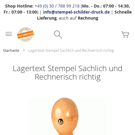
Shop Hotline:
+49 (0) 30 / 788 99 218
(
Mo. - Do.: 07:00 - 14:30,
Fr.: 07:00 - 13:00
) |
info@stempel-schilder-druck.de
|
Schnelle
Lieferung
, auch auf
Rechnung
Zum
Search
Inhalt
Me
springen
Startseite
Lagertext Stempel Sachlich und Rechnerisch richtig
Lagertext Stempel Sachlich und
Rechnerisch richtig
Zum
Ende
der
Bildgalerie
springen