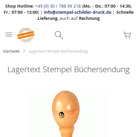
Shop Hotline:
+49 (0) 30 / 788 99 218
(
Mo. - Do.: 07:00 - 14:30,
Fr.: 07:00 - 13:00
) |
info@stempel-schilder-druck.de
|
Schnelle
Lieferung
, auch auf
Rechnung
Zum
Search
Inhalt
Me
springen
Startseite
Lagertext Stempel Büchersendung
Lagertext Stempel Büchersendung
Zum
Ende
der
Bildgalerie
springen