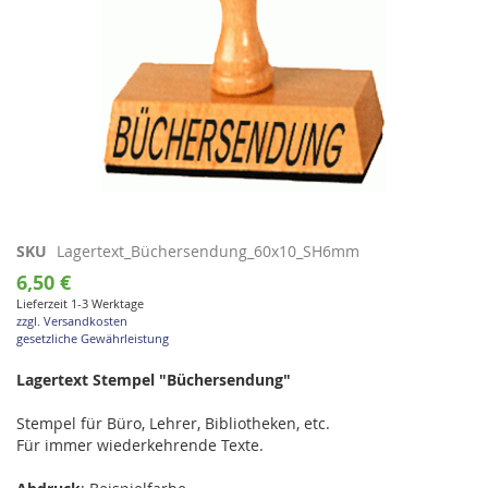
Zum
SKU
Lagertext_Büchersendung_60x10_SH6mm
Anfang
6,50 €
der
Lieferzeit 1-3 Werktage
Bildgalerie
zzgl. Versandkosten
springen
gesetzliche Gewährleistung
Lagertext Stempel "Büchersendung"
Stempel für Büro, Lehrer, Bibliotheken, etc.
Für immer wiederkehrende Texte.