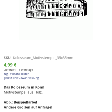
Zum
SKU
Kolosseum_Motivstempel_35x35mm
Anfang
4,99 €
der
Lieferzeit 1-3 Werktage
Bildgalerie
zzgl. Versandkosten
springen
gesetzliche Gewährleistung
Das Kolosseum in Rom!
Motivstempel aus Holz.
Abb.: Beispielfarbe!
Andere Größen auf Anfrage!