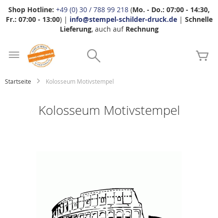
Shop Hotline:
+49 (0) 30 / 788 99 218
(
Mo. - Do.: 07:00 - 14:30,
Fr.: 07:00 - 13:00
) |
info@stempel-schilder-druck.de
|
Schnelle
Lieferung
, auch auf
Rechnung
Zum
Search
Inhalt
Me
springen
Startseite
Kolosseum Motivstempel
Kolosseum Motivstempel
Zum
Ende
der
Bildgalerie
springen