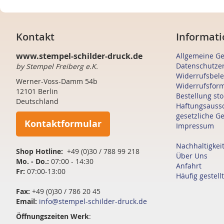
Kontakt
Informati
www.stempel-schilder-druck.de
Allgemeine G
Datenschutze
by Stempel Freiberg e.K.
Widerrufsbel
Werner-Voss-Damm 54b
Widerrufsfor
12101 Berlin
Bestellung st
Deutschland
Haftungsauss
gesetzliche G
Kontaktformular
Impressum
Nachhaltigkei
Shop Hotline:
+49 (0)30 / 788 99 218
Über Uns
Mo. - Do.:
07:00 - 14:30
Anfahrt
Fr:
07:00-13:00
Häufig gestell
Fax:
+49 (0)30 / 786 20 45
Email:
info@stempel-schilder-druck.de
Öffnungszeiten
Werk
: