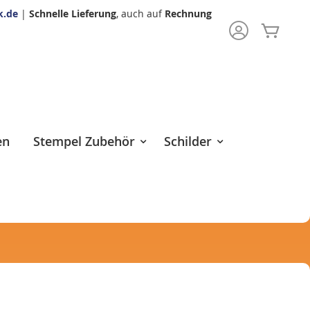
k.de
|
Schnelle Lieferung
, auch auf
Rechnung
Mein 
rch
en
Stempel Zubehör
Schilder