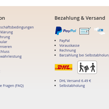
on
Bezahlung & Versand
eschäftsbedingungen
rklärung
ehrung
PayPal
mular
Vorauskasse
ornieren
Rechnung
chluss
Barzahlung bei Selbstabholun
ewährleistung
t
DHL Versand 6.49 €
te Fragen (FAQ)
Selbstabholung