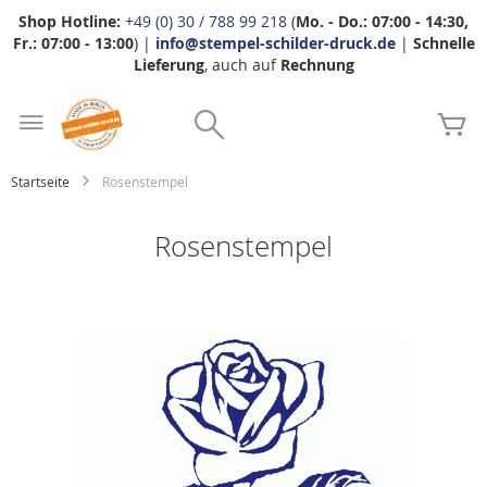
Shop Hotline:
+49 (0) 30 / 788 99 218
(
Mo. - Do.: 07:00 - 14:30,
Fr.: 07:00 - 13:00
) |
info@stempel-schilder-druck.de
|
Schnelle
Lieferung
, auch auf
Rechnung
Zum
Search
Inhalt
Me
springen
Startseite
Rosenstempel
Rosenstempel
Zum
Ende
der
Bildgalerie
springen