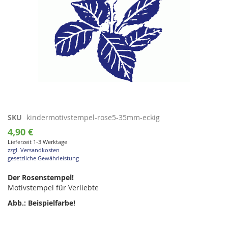
Zum
SKU
kindermotivstempel-rose5-35mm-eckig
Anfang
4,90 €
der
Lieferzeit 1-3 Werktage
Bildgalerie
zzgl. Versandkosten
springen
gesetzliche Gewährleistung
Der Rosenstempel!
Motivstempel für Verliebte
Abb.: Beispielfarbe!