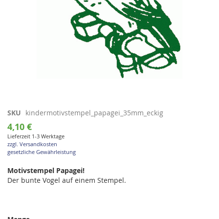
Zum
SKU
kindermotivstempel_papagei_35mm_eckig
Anfang
4,10 €
der
Lieferzeit 1-3 Werktage
Bildgalerie
zzgl. Versandkosten
springen
gesetzliche Gewährleistung
Motivstempel Papagei!
Der bunte Vogel auf einem Stempel.