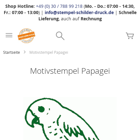
Shop Hotline:
+49 (0) 30 / 788 99 218
(
Mo. - Do.: 07:00 - 14:30,
Fr.: 07:00 - 13:00
) |
info@stempel-schilder-druck.de
|
Schnelle
Lieferung
, auch auf
Rechnung
Zum
Search
Inhalt
Me
springen
Startseite
Motivstempel Papagei
Motivstempel Papagei
Zum
Ende
der
Bildgalerie
springen