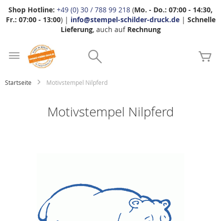
Shop Hotline:
+49 (0) 30 / 788 99 218
(
Mo. - Do.: 07:00 - 14:30,
Fr.: 07:00 - 13:00
) |
info@stempel-schilder-druck.de
|
Schnelle
Lieferung
, auch auf
Rechnung
Zum
Search
Inhalt
Me
springen
Startseite
Motivstempel Nilpferd
Motivstempel Nilpferd
Zum
Ende
der
Bildgalerie
springen