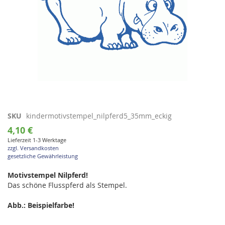
Zum
SKU
kindermotivstempel_nilpferd5_35mm_eckig
Anfang
4,10 €
der
Lieferzeit 1-3 Werktage
Bildgalerie
zzgl. Versandkosten
springen
gesetzliche Gewährleistung
Motivstempel Nilpferd!
Das schöne Flusspferd als Stempel.
Abb.: Beispielfarbe!