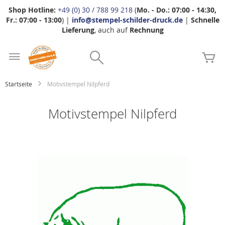
Shop Hotline:
+49 (0) 30 / 788 99 218
(
Mo. - Do.: 07:00 - 14:30,
Fr.: 07:00 - 13:00
) |
info@stempel-schilder-druck.de
|
Schnelle
Lieferung
, auch auf
Rechnung
Zum
Search
Inhalt
Me
springen
Startseite
Motivstempel Nilpferd
Motivstempel Nilpferd
Zum
Ende
der
Bildgalerie
springen