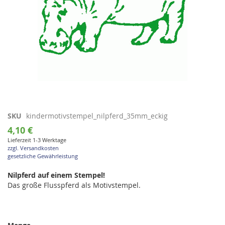
Zum
SKU
kindermotivstempel_nilpferd_35mm_eckig
Anfang
4,10 €
der
Lieferzeit 1-3 Werktage
Bildgalerie
zzgl. Versandkosten
springen
gesetzliche Gewährleistung
Nilpferd auf einem Stempel!
Das große Flusspferd als Motivstempel.