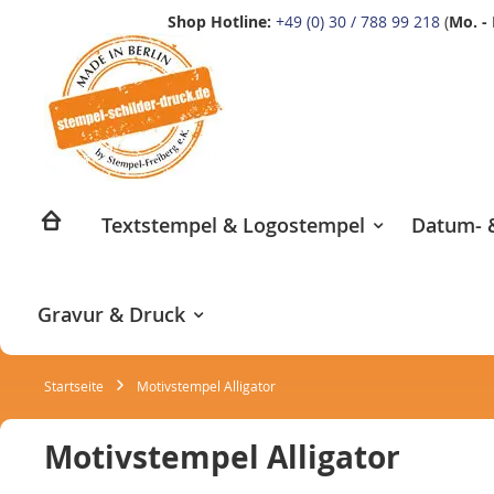
Shop Hotline:
+49 (0) 30 / 788 99 218
(
Mo. - 
Zum
Inhalt
springen
Textstempel & Logostempel
Datum- &
Gravur & Druck
Startseite
Motivstempel Alligator
Motivstempel Alligator