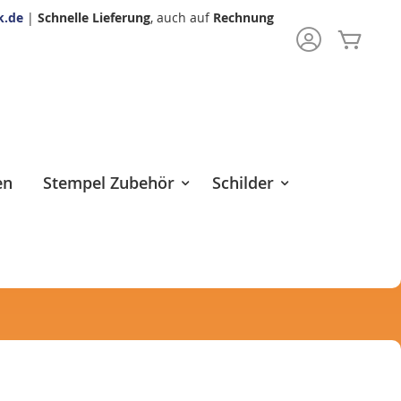
k.de
|
Schnelle Lieferung
, auch auf
Rechnung
Mein 
rch
en
Stempel Zubehör
Schilder