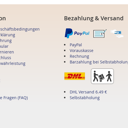
on
Bezahlung & Versand
eschäftsbedingungen
rklärung
ehrung
PayPal
mular
Vorauskasse
ornieren
Rechnung
chluss
Barzahlung bei Selbstabholun
ewährleistung
t
DHL Versand 6.49 €
te Fragen (FAQ)
Selbstabholung