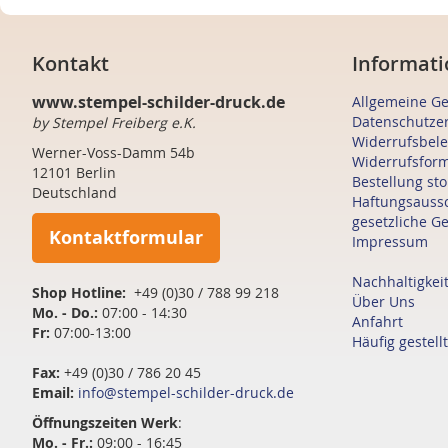
Kontakt
Informati
www.stempel-schilder-druck.de
Allgemeine G
Datenschutze
by Stempel Freiberg e.K.
Widerrufsbel
Werner-Voss-Damm 54b
Widerrufsfor
12101 Berlin
Bestellung st
Deutschland
Haftungsauss
gesetzliche G
Kontaktformular
Impressum
Nachhaltigkei
Shop Hotline:
+49 (0)30 / 788 99 218
Über Uns
Mo. - Do.:
07:00 - 14:30
Anfahrt
Fr:
07:00-13:00
Häufig gestell
Fax:
+49 (0)30 / 786 20 45
Email:
info@stempel-schilder-druck.de
Öffnungszeiten
Werk
:
Mo. - Fr.:
09:00 - 16:45