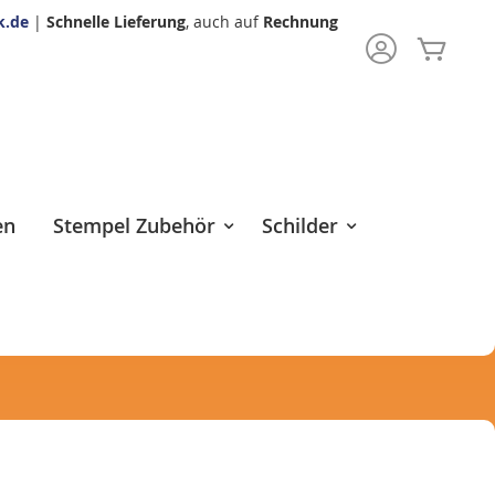
k.de
|
Schnelle Lieferung
, auch auf
Rechnung
Mein 
rch
en
Stempel Zubehör
Schilder