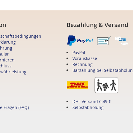
on
Bezahlung & Versand
eschäftsbedingungen
rklärung
ehrung
PayPal
mular
Vorauskasse
ornieren
Rechnung
chluss
Barzahlung bei Selbstabholun
ewährleistung
t
DHL Versand 6.49 €
te Fragen (FAQ)
Selbstabholung