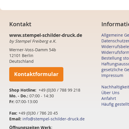
Kontakt
Informati
www.stempel-schilder-druck.de
Allgemeine G
Datenschutze
by Stempel Freiberg e.K.
Widerrufsbel
Werner-Voss-Damm 54b
Widerrufsfor
12101 Berlin
Bestellung st
Deutschland
Haftungsauss
gesetzliche G
Kontaktformular
Impressum
Nachhaltigkei
Shop Hotline:
+49 (0)30 / 788 99 218
Über Uns
Mo. - Do.:
07:00 - 14:30
Anfahrt
Fr:
07:00-13:00
Häufig gestell
Fax:
+49 (0)30 / 786 20 45
Email:
info@stempel-schilder-druck.de
Öffnungszeiten
Werk
: